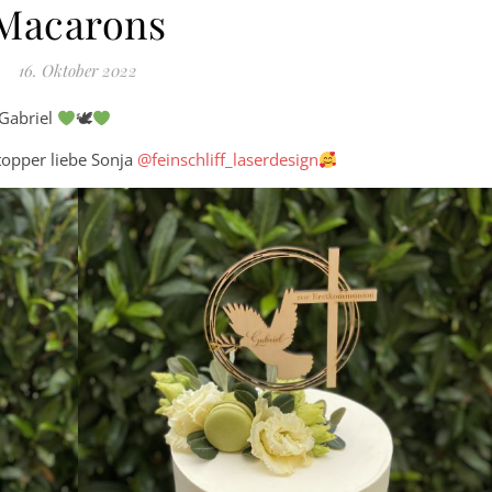
Macarons
16. Oktober 2022
 Gabriel
🕊
opper liebe Sonja
@feinschliff_laserdesign