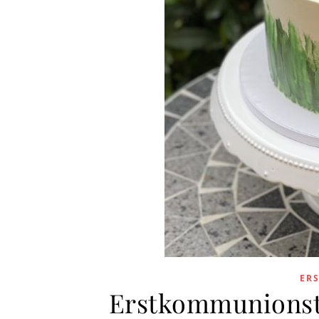
ER
Erstkommunionst