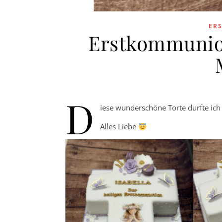
ER
Erstkommunion
D
iese wunderschöne Torte durfte ic
Alles Liebe