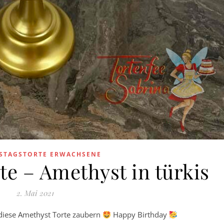
STAGSTORTE ERWACHSENE
te – Amethyst in türkis
2. Mai 2021
 diese Amethyst Torte zaubern
Happy Birthday